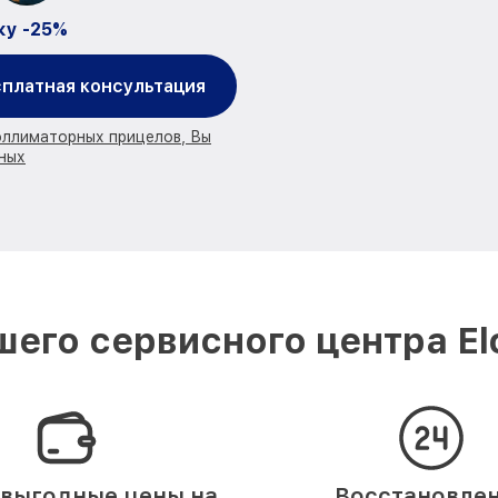
ку -25%
платная консультация
оллиматорных прицелов, Вы
ных
его сервисного центра E
выгодные цены на
Восстановле