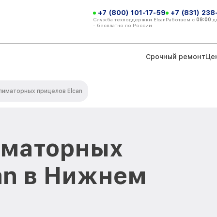
+7 (800) 101-17-59
+7 (831) 238
Служба техподдержки Elcan
Работаем с
09:00
д
- бесплатно по России
Срочный ремонт
Це
лиматорных прицелов Elcan
иматорных
an в Нижнем