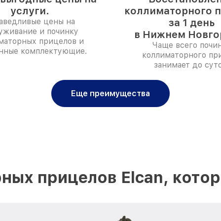
услуги.
коллиматорного 
аведливые цены на
за 1 день
уживание и починку
в Нижнем Новго
маторных прицелов и
Чаще всего почи
нные комплектующие.
коллиматорного пр
занимает до суто
Еще преимущества
ных прицелов Elcan, кото