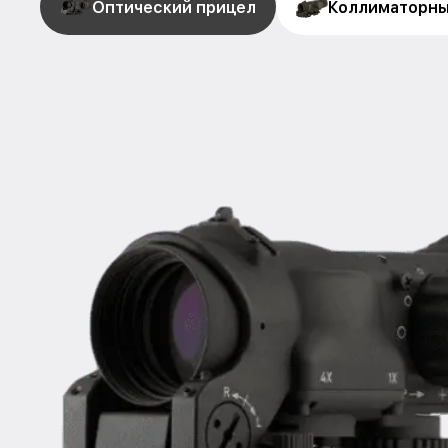
Оптический прицел
Коллиматорны