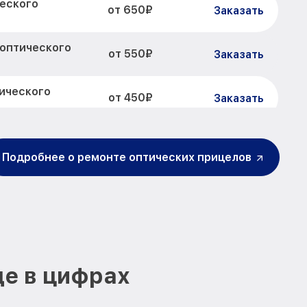
еского
от 650₽
Заказать
 оптического
от 550₽
Заказать
ического
от 450₽
Заказать
от 900₽
ла Elcan
Заказать
Подробнее о ремонте оптических прицелов
ра и других
от 750₽
Заказать
 Elcan
визора
от 750₽
Заказать
ов
от 1550₽
Заказать
де в цифрах
от 2000₽
цела Elcan
Заказать