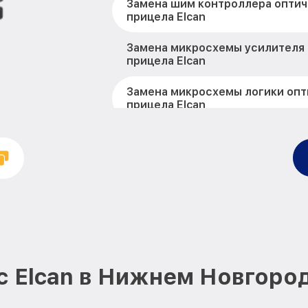
Замена шим контроллера оптич
прицела Elcan
Замена микросхемы усилителя
прицела Elcan
Замена микросхемы логики опт
прицела Elcan
Замена CORE оптического прице
Ремонт встроенного дальномет
устройств оптического прицела
Калибровка и настройка тепло
оптического прицела Elcan
Ремонт датчика синхроимпульс
оптического прицела Elcan
 Elcan в Нижнем Новгоро
Ремонт оптики оптического при