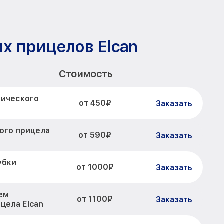
х прицелов Elcan
Стоимость
тического
от 450₽
Заказать
ого прицела
от 590₽
Заказать
убки
от 1000₽
Заказать
ем
от 1100₽
Заказать
цела Elcan